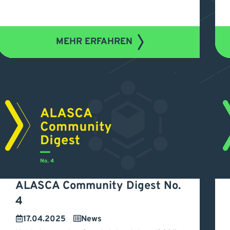
MEHR ERFAHREN
ALASCA Community Digest No.
4
ALASCA Community
A
17.04.2025
News