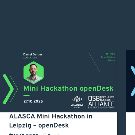
ALASCA Mini Hackathon in
T
Leipzig – openDesk