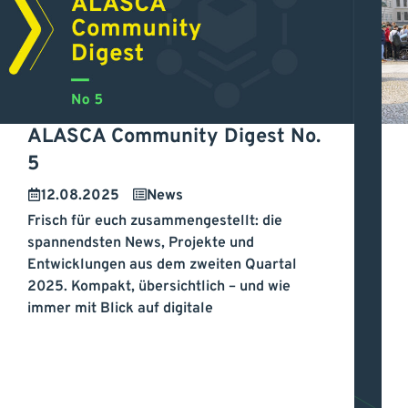
ALASCA Community Digest No.
K
5
ALASCA Community
z
12.08.2025
News
Frisch für euch zusammengestellt: die
Digest No. 5
– 
spannendsten News, Projekte und
Entwicklungen aus dem zweiten Quartal
i
2025. Kompakt, übersichtlich – und wie
immer mit Blick auf digitale