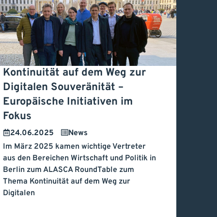
Kontinuität auf dem Weg zur
ontinuität auf dem Weg
Digitalen Souveränität –
Europäische Initiativen im
ur Digitalen Souveränität
Fokus
Europäische Initiativen
24.06.2025
News
m Fokus
Im März 2025 kamen wichtige Vertreter
aus den Bereichen Wirtschaft und Politik in
Berlin zum ALASCA RoundTable zum
Thema Kontinuität auf dem Weg zur
Digitalen