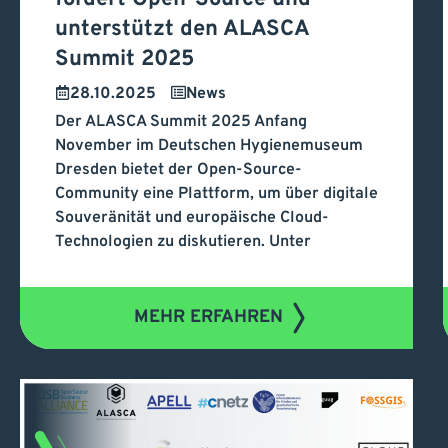
Sachsen fördert Open-
unterstützt den ALASCA
Source und unterstützt
Summit 2025
den ALASCA Summit
28.10.2025
News
Der ALASCA Summit 2025 Anfang
2025
November im Deutschen Hygienemuseum
Dresden bietet der Open-Source-
Community eine Plattform, um über digitale
Souveränität und europäische Cloud-
Technologien zu diskutieren. Unter
MEHR ERFAHREN