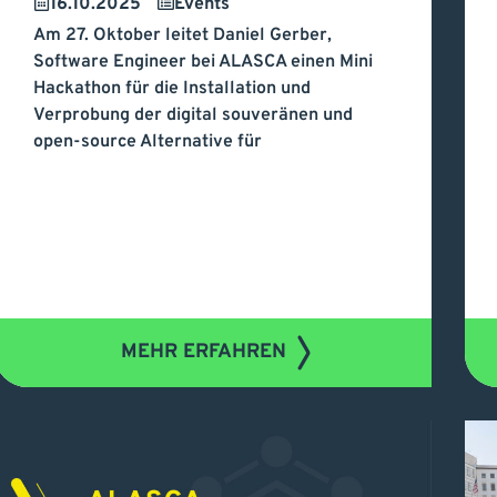
ALASCA Mini Hackathon
C
16.10.2025
Events
Am 27. Oktober leitet Daniel Gerber,
in Leipzig – openDesk
„
Software Engineer bei ALASCA einen Mini
Hackathon für die Installation und
S
Verprobung der digital souveränen und
open-source Alternative für
MEHR ERFAHREN