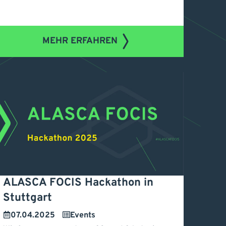
MEHR ERFAHREN
ALASCA FOCIS Hackathon in
Stuttgart
LASCA FOCIS Hackathon
07.04.2025
Events