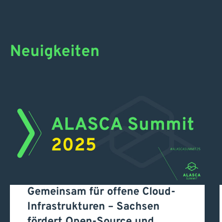
Neuigkeiten
Gemeinsam für offene
Gemeinsam für offene Cloud-
Cloud-Infrastrukturen –
Infrastrukturen – Sachsen
fördert Open-Source und