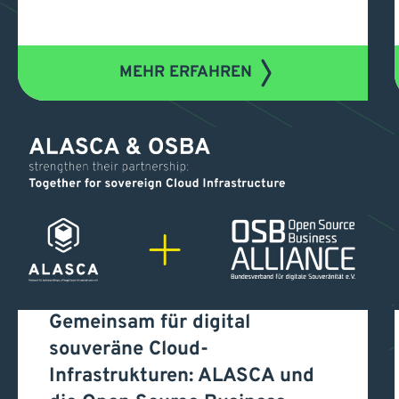
MEHR ERFAHREN
Gemeinsam für digital
Gemeinsam für digital
souveräne Cloud-
souveräne Cloud-
Infrastrukturen: ALASCA und
Infrastrukturen: ALASCA