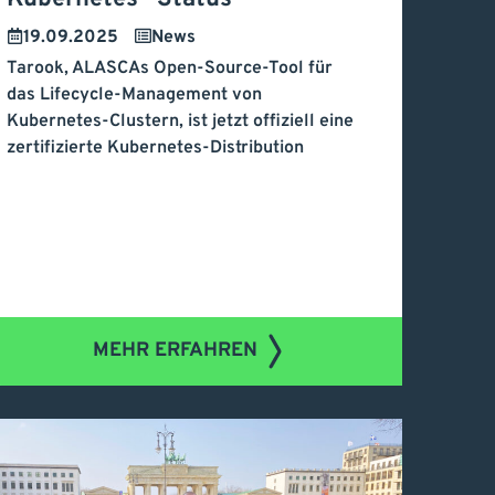
NCF verwaltenen
19.09.2025
News
Certified Kubernetes“
Tarook, ALASCAs Open-Source-Tool für
das Lifecycle-Management von
tatus
Kubernetes-Clustern, ist jetzt offiziell eine
zertifizierte Kubernetes-Distribution
MEHR ERFAHREN