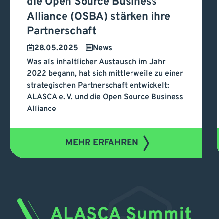
die Open Source Business
und die Open Source
Alliance (OSBA) stärken ihre
Partnerschaft
Business Alliance (OSBA)
28.05.2025
News
stärken ihre Partnerschaft
Was als inhaltlicher Austausch im Jahr
2022 begann, hat sich mittlerweile zu einer
strategischen Partnerschaft entwickelt:
ALASCA e. V. und die Open Source Business
Alliance
MEHR ERFAHREN