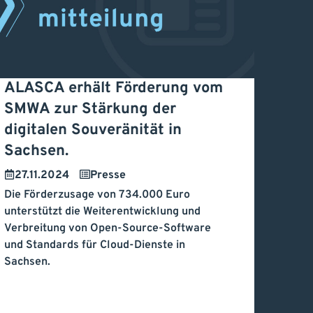
ALASCA erhält Förderung vom
LASCA erhält Förderung
SMWA zur Stärkung der
digitalen Souveränität in
om SMWA zur Stärkung
Sachsen.
er digitalen Souveränität
27.11.2024
Presse
n Sachsen.
Die Förderzusage von 734.000 Euro
unterstützt die Weiterentwicklung und
Verbreitung von Open-Source-Software
und Standards für Cloud-Dienste in
Sachsen.