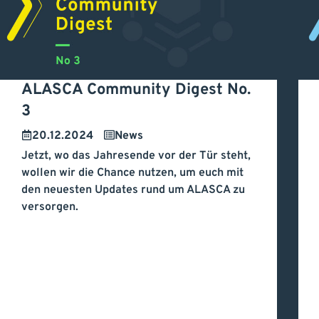
ALASCA Community Digest No.
A
3
ALASCA Community
v
20.12.2024
News
Jetzt, wo das Jahresende vor der Tür steht,
Digest No. 3
d
wollen wir die Chance nutzen, um euch mit
den neuesten Updates rund um ALASCA zu
i
versorgen.