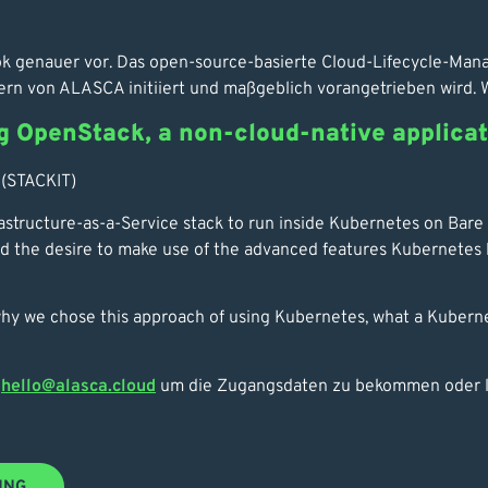
ok genauer vor. Das open-source-basierte Cloud-Lifecycle-Man
rn von ALASCA initiiert und maßgeblich vorangetrieben wird. We
ng OpenStack, a non-cloud-native applic
 (STACKIT)
structure-as-a-Service stack to run inside Kubernetes on Bare
 the desire to make use of the advanced features Kubernetes h
a why we chose this approach of using Kubernetes, what a Kuberne
n
hello@alasca.cloud
um die Zugangsdaten zu bekommen oder lad
UNG