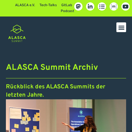
ALASCA e.V.
Tech-Talks
GitLab
Podcast
ALASCA Summit Archiv
Rückblick des ALASCA Summits der
letzten Jahre.